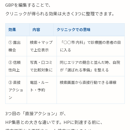
GBPを編集することで、
クリニックが得られる効果は大きく3つに整理できます。
効果
内容
クリニックでの意味
① 露出
検索＋マップ
「○○市 内科」で診療圏の患者の目
機会
で上位表示
に入る
② 信頼
写真・口コミ
同じエリアの競合と並んだ時、自院
性向上
で比較対象に
が「選ばれる準備」を整える
③ 直接
電話・ルー
検索画面から直接行動できる導線
アクショ
ト・予約
ン
3つ目の「直接アクション」が、
HP集患との大きな違いです。HPに到達する前に、