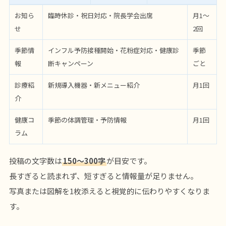
お知ら
臨時休診・祝日対応・院長学会出席
月1〜
せ
2回
季節情
インフル予防接種開始・花粉症対応・健康診
季節
報
断キャンペーン
ごと
診療紹
新規導入機器・新メニュー紹介
月1回
介
健康コ
季節の体調管理・予防情報
月1回
ラム
投稿の文字数は
150〜300字
が目安です。
長すぎると読まれず、短すぎると情報量が足りません。
写真または図解を1枚添えると視覚的に伝わりやすくなりま
す。