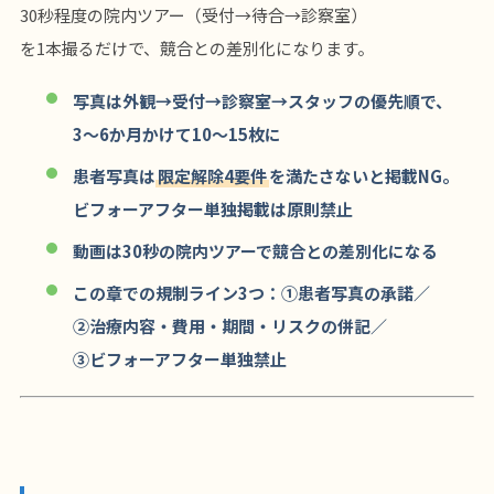
30秒程度の院内ツアー（受付→待合→診察室）
を1本撮るだけで、競合との差別化になります。
写真は外観→受付→診察室→スタッフの優先順で、
3〜6か月かけて10〜15枚に
患者写真は
限定解除4要件
を満たさないと掲載NG。
ビフォーアフター単独掲載は原則禁止
動画は30秒の院内ツアーで競合との差別化になる
この章での規制ライン3つ：①患者写真の承諾／
②治療内容・費用・期間・リスクの併記／
③ビフォーアフター単独禁止