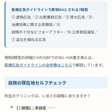
医療広告ガイドラインで原則NGとされる7類型
① 虚偽広告／② 比較優良広告／③ 誇大広告／④
治療効果に関する体験談／⑤
説明不十分なビフォーアフター／⑥ 公序良俗違反／
⑦ 品位を損ねる広告
規制8類型の詳細とHP/GBPでのNG→OK書き換えは、
医療広告ガイドラインの全体像はこちら
で解説しています。
自院の現在地セルフチェック
先生のクリニックは、いまどの段階にありますか？
[ ]
段階1：未設定
──