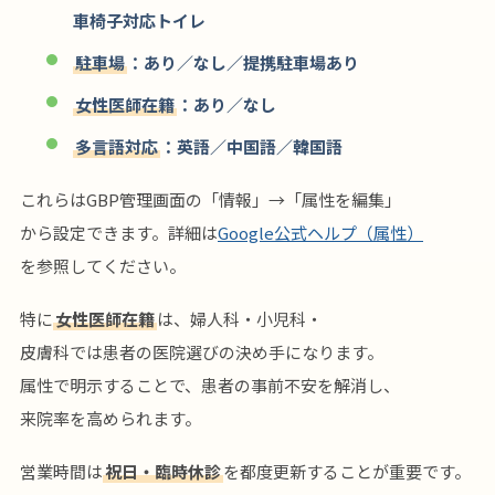
車椅子対応トイレ
駐車場
：あり／なし／提携駐車場あり
女性医師在籍
：あり／なし
多言語対応
：英語／中国語／韓国語
これらはGBP管理画面の「情報」→「属性を編集」
から設定できます。詳細は
Google公式ヘルプ（属性）
を参照してください。
特に
女性医師在籍
は、婦人科・小児科・
皮膚科では患者の医院選びの決め手になります。
属性で明示することで、患者の事前不安を解消し、
来院率を高められます。
営業時間は
祝日・臨時休診
を都度更新することが重要です。