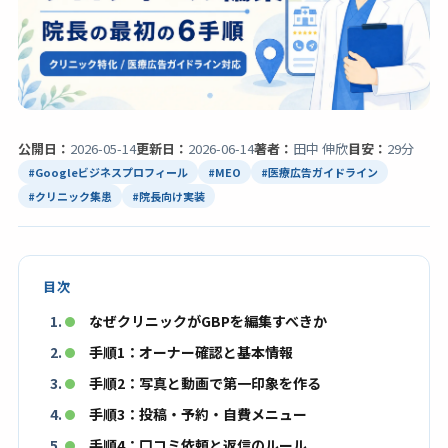
公開日：
2026-05-14
更新日：
2026-06-14
著者：
田中 伸欣
目安：
29分
#Googleビジネスプロフィール
#MEO
#医療広告ガイドライン
#クリニック集患
#院長向け実装
目次
なぜクリニックがGBPを編集すべきか
手順1：オーナー確認と基本情報
手順2：写真と動画で第一印象を作る
手順3：投稿・予約・自費メニュー
手順4：口コミ依頼と返信のルール