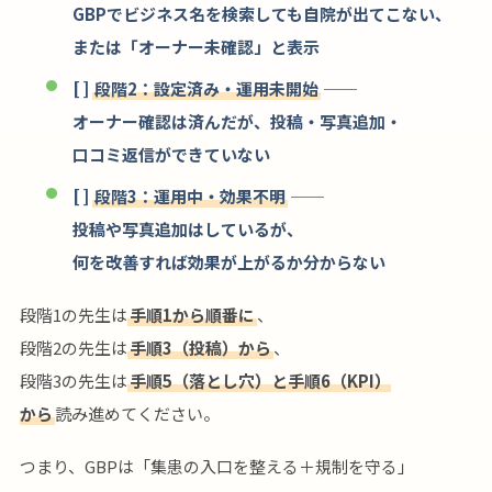
GBPでビジネス名を検索しても自院が出てこない、
または「オーナー未確認」と表示
[ ]
段階2：設定済み・運用未開始
──
オーナー確認は済んだが、投稿・写真追加・
口コミ返信ができていない
[ ]
段階3：運用中・効果不明
──
投稿や写真追加はしているが、
何を改善すれば効果が上がるか分からない
段階1の先生は
手順1から順番に
、
段階2の先生は
手順3（投稿）から
、
段階3の先生は
手順5（落とし穴）と手順6（KPI）
から
読み進めてください。
つまり、GBPは「集患の入口を整える＋規制を守る」