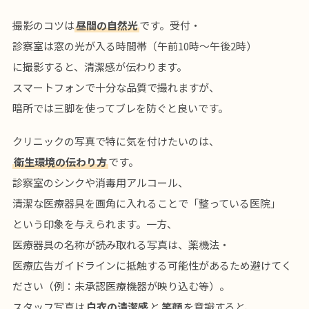
撮影のコツは
昼間の自然光
です。受付・
診察室は窓の光が入る時間帯（午前10時〜午後2時）
に撮影すると、清潔感が伝わります。
スマートフォンで十分な品質で撮れますが、
暗所では三脚を使ってブレを防ぐと良いです。
クリニックの写真で特に気を付けたいのは、
衛生環境の伝わり方
です。
診察室のシンクや消毒用アルコール、
清潔な医療器具を画角に入れることで「整っている医院」
という印象を与えられます。一方、
医療器具の名称が読み取れる写真は、薬機法・
医療広告ガイドラインに抵触する可能性があるため避けてく
ださい（例：未承認医療機器が映り込む等）。
スタッフ写真は
白衣の清潔感
と
笑顔
を意識すると、