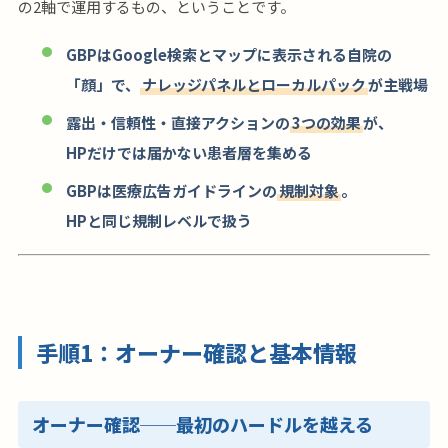
の2軸で運用するもの、ということです。
GBPはGoogle検索とマップに表示される自院の
「顔」で、
ナレッジパネルとローカルパック
が主戦場
露出・信頼性・直接アクションの
3つの効果
が、
HPだけでは届かない患者層を集める
GBPは医療広告ガイドラインの
規制対象
。
HPと同じ規制レベルで扱う
手順1：オーナー確認と基本情報
オーナー確認──最初のハードルを越える