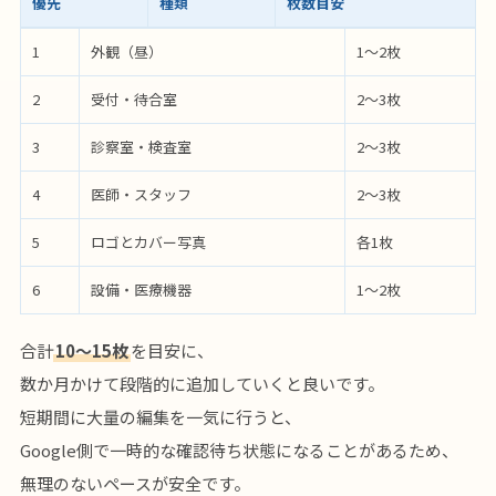
優先
種類
枚数目安
1
外観（昼）
1〜2枚
2
受付・待合室
2〜3枚
3
診察室・検査室
2〜3枚
4
医師・スタッフ
2〜3枚
5
ロゴとカバー写真
各1枚
6
設備・医療機器
1〜2枚
合計
10〜15枚
を目安に、
数か月かけて段階的に追加していくと良いです。
短期間に大量の編集を一気に行うと、
Google側で一時的な確認待ち状態になることがあるため、
無理のないペースが安全です。