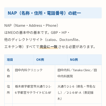
NAP（名称・住所・電話番号）の統一
NAP（Name・Address・Phone）
はMEOの基本中の基本です。GBP・HP・
他のディレクトリサイト（caloo、Doctorsfile、
エキテン等）すべてで
完全に一致
させる必要があります。
項目
OK例
NG例
名
田中内科クリニック
田中内科／Tanaka Clinic／田
称
中内科医院
住
栃木県宇都宮市大通り2-1-
大通り2-1-6（県名・市名な
所
6 宇都宮サテライトビル6F
し）／2-1-6 6F-A（表記揺
れ）