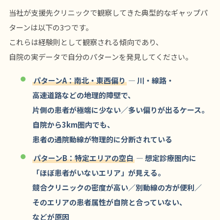
当社が支援先クリニックで観察してきた典型的なギャップパ
ターンは以下の3つです。
これらは経験則として観察される傾向であり、
自院の実データで自分のパターンを発見してください。
パターンA：南北・東西偏り
— 川・線路・
高速道路などの地理的障壁で、
片側の患者が極端に少ない／多い偏りが出るケース。
自院から3km圏内でも、
患者の通院動線が物理的に分断されている
パターンB：特定エリアの空白
— 想定診療圏内に
「ほぼ患者がいないエリア」が見える。
競合クリニックの密度が高い／別動線の方が便利／
そのエリアの患者属性が自院と合っていない、
などが原因