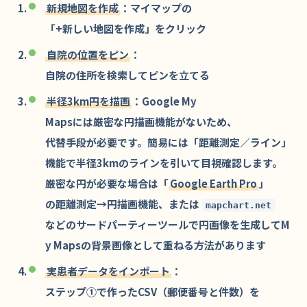
新規地図を作成
：マイマップの
「+新しい地図を作成」をクリック
自院の位置をピン
：
自院の住所を検索してピンを立てる
半径3km円を描画
：Google My
Mapsには厳密な円描画機能がないため、
代替手段が必要です。簡易には「距離測定／ライン」
機能で半径3kmのラインを引いて目視確認します。
厳密な円が必要な場合は「
Google Earth Pro
」
の距離測定→円描画機能、または
mapchart.net
などのサードパーティーツールで円画像を生成してM
y Mapsの背景画像として重ねる方法があります
実患者データをインポート
：
ステップ①で作ったCSV（郵便番号と件数）を