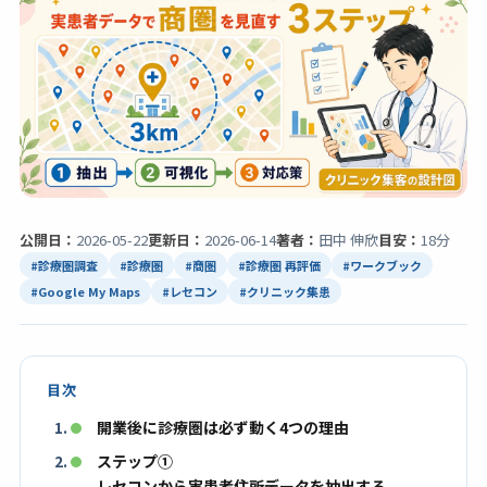
公開日：
2026-05-22
更新日：
2026-06-14
著者：
田中 伸欣
目安：
18分
#診療圏調査
#診療圏
#商圏
#診療圏 再評価
#ワークブック
#Google My Maps
#レセコン
#クリニック集患
目次
開業後に診療圏は必ず動く4つの理由
ステップ①
レセコンから実患者住所データを抽出する