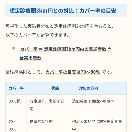
想定診療圏3km円との対比：カバー率の目安
可視化した実患者分布と想定診療圏3km円を重ねると、
以下のカバー率が計算できます。
カバー率 ＝ 想定診療圏3km円内の実患者数 ÷
全実患者数
業界経験則として、
カバー率の目安は70〜80%
です。
カバー率
状態
対応の方向
80%超
想定通り、商圏は安
追加成長は商圏外攻略へ
定
70〜
標準的な状態
強流入エリアに地名指定を集
80%
中