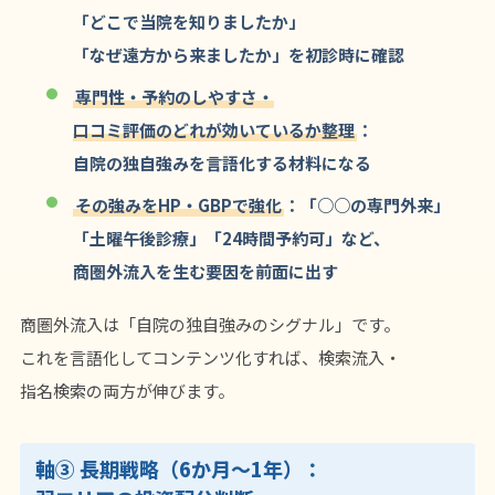
「どこで当院を知りましたか」
「なぜ遠方から来ましたか」を初診時に確認
専門性・予約のしやすさ・
口コミ評価のどれが効いているか整理
：
自院の独自強みを言語化する材料になる
その強みをHP・GBPで強化
：「○○の専門外来」
「土曜午後診療」「24時間予約可」など、
商圏外流入を生む要因を前面に出す
商圏外流入は「自院の独自強みのシグナル」です。
これを言語化してコンテンツ化すれば、検索流入・
指名検索の両方が伸びます。
軸③ 長期戦略（6か月〜1年）：