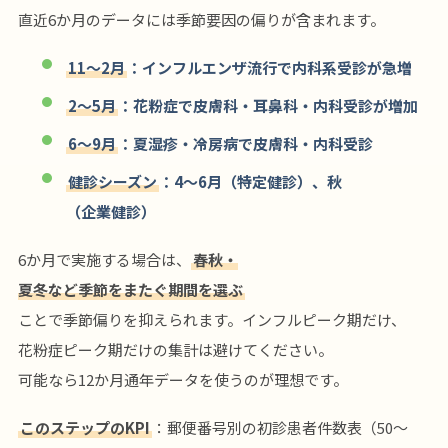
直近6か月のデータには季節要因の偏りが含まれます。
11〜2月
：インフルエンザ流行で内科系受診が急増
2〜5月
：花粉症で皮膚科・耳鼻科・内科受診が増加
6〜9月
：夏湿疹・冷房病で皮膚科・内科受診
健診シーズン
：4〜6月（特定健診）、秋
（企業健診）
6か月で実施する場合は、
春秋・
夏冬など季節をまたぐ期間を選ぶ
ことで季節偏りを抑えられます。インフルピーク期だけ、
花粉症ピーク期だけの集計は避けてください。
可能なら12か月通年データを使うのが理想です。
このステップのKPI
：郵便番号別の初診患者件数表（50〜