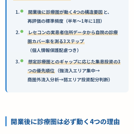
開業後に診療圏が動く4つの構造要因
と、
再評価の標準頻度（半年〜1年に1回）
レセコンの実患者住所データから自院の診療
圏カバー率を測る3ステップ
（個人情報保護配慮つき）
想定診療圏とのギャップに応じた集患投資の3
つの優先順位
（強流入エリア集中→
商圏外流入分析→弱エリア投資配分判断）
開業後に診療圏は必ず動く4つの理由