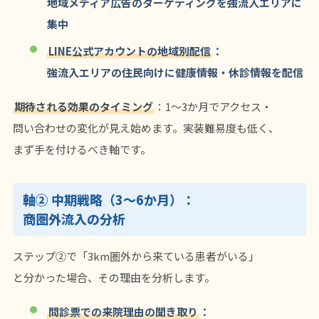
地域メディア広告のターゲティングを強流入エリアに
集中
LINE公式アカウントの地域別配信
：
強流入エリアの住民向けに健康情報・休診情報を配信
期待される効果のタイミング
：1〜3か月でアクセス・
問い合わせの変化が見え始めます。実装難易度も低く、
まず手を付けるべき軸です。
軸② 中期戦略（3〜6か月）：
商圏外流入の分析
ステップ②で「3km圏外から来ている患者がいる」
と分かった場合、その理由を分析します。
問診票での来院理由の聞き取り
：