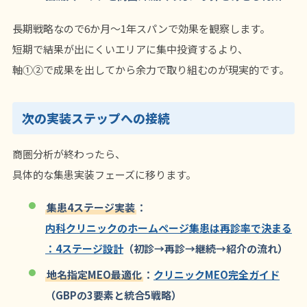
長期戦略なので6か月〜1年スパンで効果を観察します。
短期で結果が出にくいエリアに集中投資するより、
軸①②で成果を出してから余力で取り組むのが現実的です。
次の実装ステップへの接続
商圏分析が終わったら、
具体的な集患実装フェーズに移ります。
集患4ステージ実装
：
内科クリニックのホームページ集患は再診率で決まる
：4ステージ設計
（初診→再診→継続→紹介の流れ）
地名指定MEO最適化
：
クリニックMEO完全ガイド
（GBPの3要素と統合5戦略）