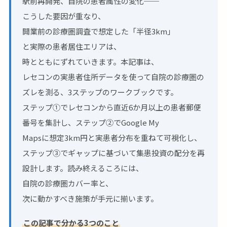
駅前再開発、自院の患者属性の変化──
こうした要因が重なり、
開業前の診療圏調査で想定した「半径3km」
と実際の患者居住エリアは、
時とともにずれていきます。本記事は、
レセコンの実患者住所データを使って自院の診療圏の
ズレを測る、3ステップのワークブックです。
ステップ①でレセコンから直近6か月以上の患者郵便
番号を集計し、ステップ②でGoogle My
Mapsに想定3km円と実患者分布を重ねて可視化し、
ステップ③でギャップに基づいて集患投資の配分を再
設計します。読み終えるころには、
自院の診療圏カバー率と、
次に動かすべき施策が手元に揃います。
この記事で分かる3つのこと