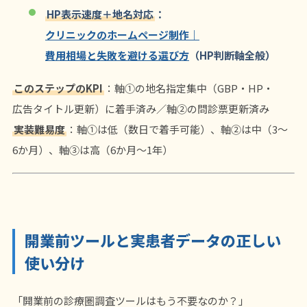
HP表示速度＋地名対応
：
クリニックのホームページ制作｜
費用相場と失敗を避ける選び方
（HP判断軸全般）
このステップのKPI
：軸①の地名指定集中（GBP・HP・
広告タイトル更新）に着手済み／軸②の問診票更新済み
実装難易度
：軸①は低（数日で着手可能）、軸②は中（3〜
6か月）、軸③は高（6か月〜1年）
開業前ツールと実患者データの正しい
使い分け
「開業前の診療圏調査ツールはもう不要なのか？」