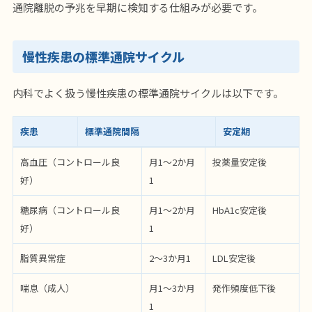
通院離脱の予兆を早期に検知する仕組みが必要です。
慢性疾患の標準通院サイクル
内科でよく扱う慢性疾患の標準通院サイクルは以下です。
疾患
標準通院間隔
安定期
高血圧（コントロール良
月1〜2か月
投薬量安定後
好）
1
糖尿病（コントロール良
月1〜2か月
HbA1c安定後
好）
1
脂質異常症
2〜3か月1
LDL安定後
喘息（成人）
月1〜3か月
発作頻度低下後
1