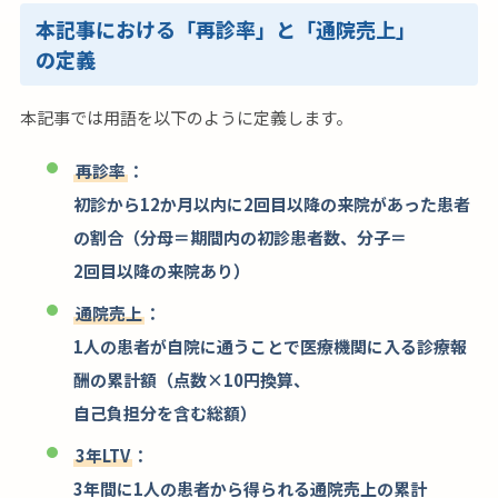
本記事における「再診率」と「通院売上」
の定義
本記事では用語を以下のように定義します。
再診率
：
初診から12か月以内に2回目以降の来院があった患者
の割合（分母＝期間内の初診患者数、分子＝
2回目以降の来院あり）
通院売上
：
1人の患者が自院に通うことで医療機関に入る診療報
酬の累計額（点数×10円換算、
自己負担分を含む総額）
3年LTV
：
3年間に1人の患者から得られる通院売上の累計