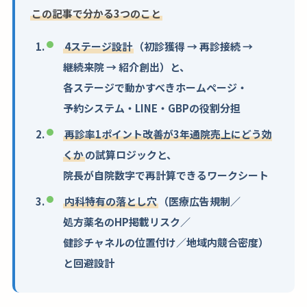
この記事で分かる3つのこと
4ステージ設計
（初診獲得 → 再診接続 →
継続来院 → 紹介創出）と、
各ステージで動かすべきホームページ・
予約システム・LINE・GBPの役割分担
再診率1ポイント改善が3年通院売上にどう効
くか
の試算ロジックと、
院長が自院数字で再計算できるワークシート
内科特有の落とし穴
（医療広告規制／
処方薬名のHP掲載リスク／
健診チャネルの位置付け／地域内競合密度）
と回避設計