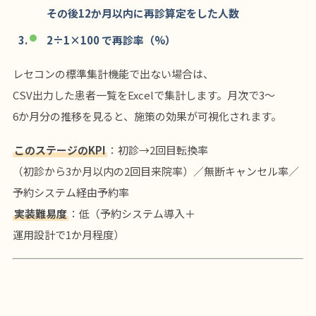
その後12か月以内に再診算定をした人数
2÷1×100 で再診率（%）
レセコンの標準集計機能で出ない場合は、
CSV出力した患者一覧をExcelで集計します。月次で3〜
6か月分の推移を見ると、施策の効果が可視化されます。
このステージのKPI
：初診→2回目転換率
（初診から3か月以内の2回目来院率）／無断キャンセル率／
予約システム経由予約率
実装難易度
：低（予約システム導入＋
運用設計で1か月程度）