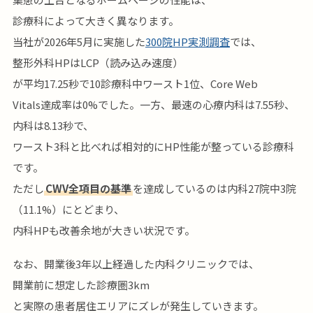
診療科によって大きく異なります。
当社が2026年5月に実施した
300院HP実測調査
では、
整形外科HPはLCP（読み込み速度）
が平均17.25秒で10診療科中ワースト1位、Core Web
Vitals達成率は0%でした。一方、最速の心療内科は7.55秒、
内科は8.13秒で、
ワースト3科と比べれば相対的にHP性能が整っている診療科
です。
ただし
CWV全項目の基準
を達成しているのは内科27院中3院
（11.1%）にとどまり、
内科HPも改善余地が大きい状況です。
なお、開業後3年以上経過した内科クリニックでは、
開業前に想定した診療圏3km
と実際の患者居住エリアにズレが発生していきます。