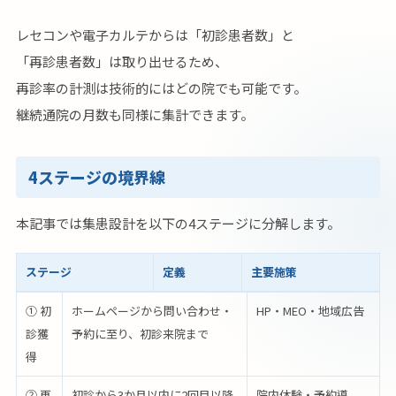
レセコンや電子カルテからは「初診患者数」と
「再診患者数」は取り出せるため、
再診率の計測は技術的にはどの院でも可能です。
継続通院の月数も同様に集計できます。
4ステージの境界線
本記事では集患設計を以下の4ステージに分解します。
ステージ
定義
主要施策
① 初
ホームページから問い合わせ・
HP・MEO・地域広告
診獲
予約に至り、初診来院まで
得
② 再
初診から3か月以内に2回目以降
院内体験・予約導