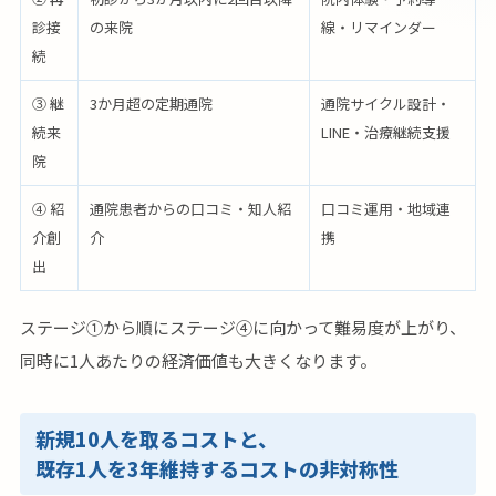
診接
の来院
線・リマインダー
続
③ 継
3か月超の定期通院
通院サイクル設計・
続来
LINE・治療継続支援
院
④ 紹
通院患者からの口コミ・知人紹
口コミ運用・地域連
介創
介
携
出
ステージ①から順にステージ④に向かって難易度が上がり、
同時に1人あたりの経済価値も大きくなります。
新規10人を取るコストと、
既存1人を3年維持するコストの非対称性