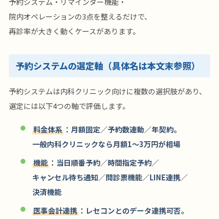
予約システム・リマインダー機能・
院内オペレーションの3点を整えるだけで、
再診率が大きく動くケースがあります。
予約システムの選定軸（具体名は本文末参照）
予約システムは内科クリニック向けに複数の選択肢があり、
選定には以下4つの軸で評価します。
料金体系
：月額固定／予約数連動／年契約。
一般内科クリニックなら月額1〜3万円が相場
機能
：当日順番予約／時間指定予約／
キャンセル待ち通知／問診票機能／LINE連携／
決済機能
医事会計連携
：レセコンとのデータ連携可否。