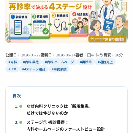
公開日：
2026-05-22
更新日：
2026-06-14
著者：
田中 伸欣
目安：
26分
#内科
#内科 集患
#内科 ホームページ
#再診率
#通院売上
#LTV
#4ステージ設計
#継続来院
目次
なぜ内科クリニックは「新規集患」
だけでは伸びないのか
ステージ① 初診獲得：
内科ホームページのファーストビュー設計