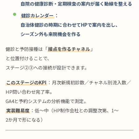
自院の健康診断・定期検査の案内が届く動線を整える
健診カレンダー
：
自治体健診の時期に合わせてHPで案内を出し、
シーズン外も来院機会を作る
健診と予防接種は「
接点を作るチャネル
」
と位置付けることで、
ステージ②③への接続が設計できます。
このステージのKPI
：月次新規初診数／チャネル別流入数／
HP問い合わせ完了率。
GA4と予約システムの分析機能で測定。
実装難易度
：低〜中（HP制作会社との調整次第、1〜
2か月で形になる）