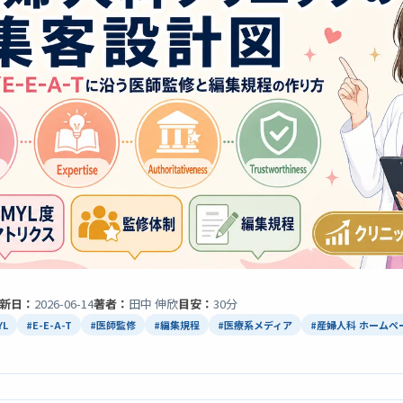
新日：
2026-06-14
著者：
田中 伸欣
目安：
30分
YL
#E-E-A-T
#医師監修
#編集規程
#医療系メディア
#産婦人科 ホームペ