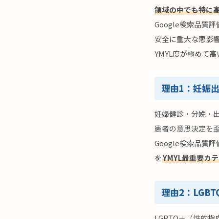
領域の中でも特に
Google検索品
安全に重大な悪影
YMYL度が極めて
理由1：妊娠
妊婦健診・分娩・
患者の意思決定を
Google検索品
を
YMYL最重要カ
理由2：LGB
LGBTQ＋（性的