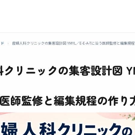
イド
›
産婦人科クリニックの集客設計図 YMYL／E-E-A-Tに沿う医師監修と編集規
クリニックの集客設計図 Y
う医師監修と編集規程の作り