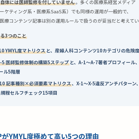
事自体には医師監修を付していません
。多くの医療系経営メディア
ーケティング系・医療系SaaS系）でも同様の運用が一般的で、
医療コンテンツ記事は別の運用ルールで扱うのが妥当だと考えてい
る3つのこと
-10 YMYL度マトリクス
と、産婦人科コンテンツ10カテゴリの危険
M-5 医師監修体制の構築5ステップ
と、A-1〜A-7著者プロフィール、
ール5階層
T-10 記事種別×必須要素マトリクス
、X-1〜X-5違反アンチパターン
規程セルフチェック15項目
PがYMYL度極めて高い5つの理由