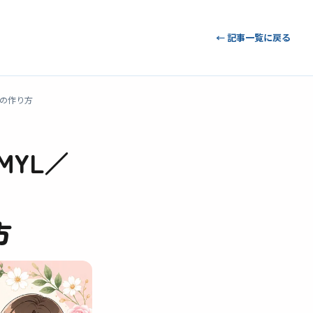
← 記事一覧に戻る
程の作り方
MYL／
方