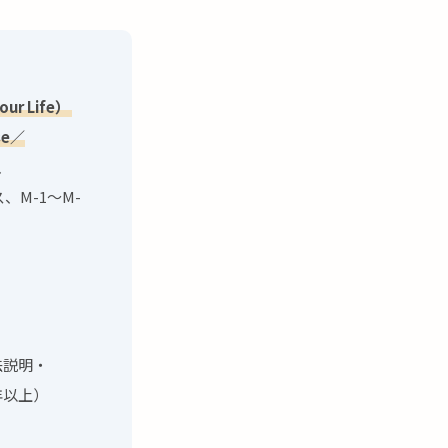
our Life）
se／
、
、M-1〜M-
法説明・
年以上）