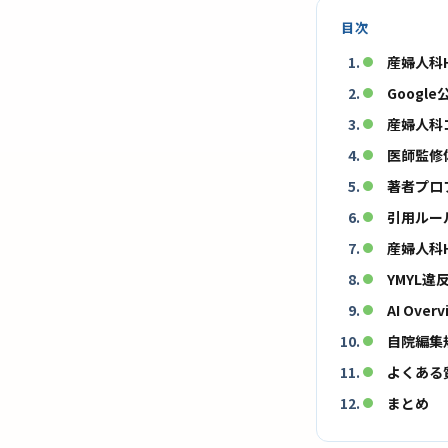
目次
産婦人科
Googl
産婦人科コ
医師監修体
著者プロフ
引用ルール
産婦人科H
YMYL違
AI Ove
自院編集
よくある
まとめ