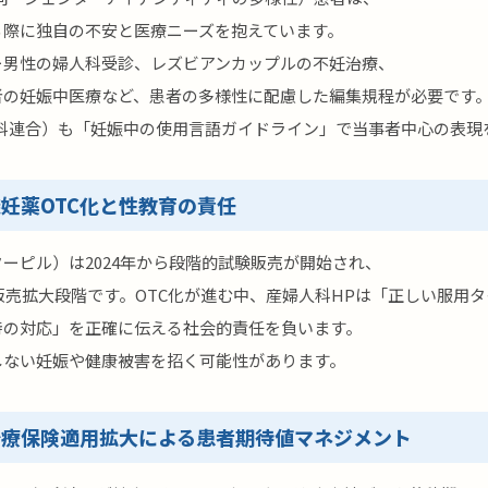
る際に独自の不安と医療ニーズを抱えています。
ー男性の婦人科受診、レズビアンカップルの不妊治療、
者の妊娠中医療など、患者の多様性に配慮した編集規程が必要です。
人科連合）も「妊娠中の使用言語ガイドライン」で当事者中心の表現
妊薬OTC化と性教育の責任
ーピル）は2024年から段階的試験販売が開始され、
局販売拡大段階です。OTC化が進む中、産婦人科HPは「正しい服用
時の対応」を正確に伝える社会的責任を負います。
しない妊娠や健康被害を招く可能性があります。
治療保険適用拡大による患者期待値マネジメント