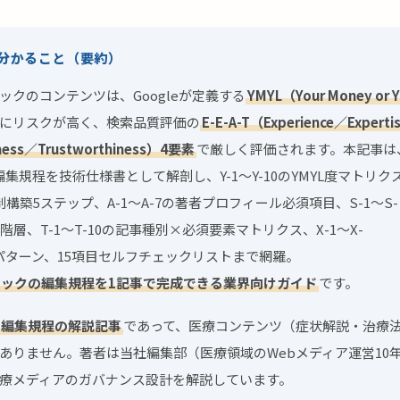
分かること（要約）
ックのコンテンツは、Googleが定義する
YMYL（Your Money or Y
にリスクが高く、検索品質評価の
E-E-A-T（Experience／Experti
eness／Trustworthiness）4要素
で厳しく評価されます。本記事は
集規程を技術仕様書として解剖し、Y-1〜Y-10のYMYL度マトリクス
構築5ステップ、A-1〜A-7の著者プロフィール必須項目、S-1〜S-
階層、T-1〜T-10の記事種別×必須要素マトリクス、X-1〜X-
パターン、15項目セルフチェックリストまで網羅。
ックの編集規程を1記事で完成できる業界向けガイド
です。
編集規程の解説記事
であって、医療コンテンツ（症状解説・治療
ありません。著者は当社編集部（医療領域のWebメディア運営10
療メディアのガバナンス設計を解説しています。