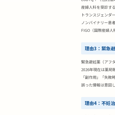
産婦人科を受診す
トランスジェンダ
ノンバイナリー患
FIGO（国際産婦
理由3：緊急避
緊急避妊薬（アフタ
2026年現在は薬
「副作用」「失敗
誤った情報は意図
理由4：不妊