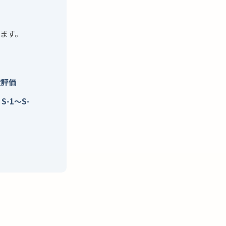
ます。
度評価
S-1〜S-
、