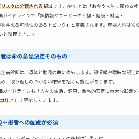
高リスクに分類される
領域です。YMYLとは「お金や人生に関わる
質評価ガイドラインで「誤情報がユーザーの幸福・健康・財産・
響を与える可能性のあるトピック」と定義されます。産婦人科は次の
高いと整理できます。
出産は命の意思決定そのもの
出生前診断は、母体と胎児の命に直結します。誤情報や曖昧な記述
歪め、取り返しのつかない結果を招く可能性があります。
質評価ガイドラインも「人々の生活、健康、金融的安定に重大な影響
テゴリ
として明示しています。
TQ＋患者への配慮が必須
指向・ジェンダーアイデンティティの多様性）患者は、