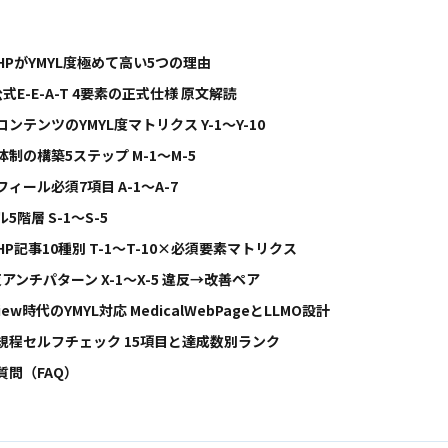
HPがYMYL度極めて高い5つの理由
e公式E-E-A-T 4要素の正式仕様 原文解読
ンテンツのYMYL度マトリクス Y-1〜Y-10
制の構築5ステップ M-1〜M-5
ィール必須7項目 A-1〜A-7
5階層 S-1〜S-5
P記事10種別 T-1〜T-10×必須要素マトリクス
反アンチパターン X-1〜X-5 違反→改善ペア
rview時代のYMYL対応 MedicalWebPageとLLMO設計
規程セルフチェック 15項目と達成数別ランク
質問（FAQ）