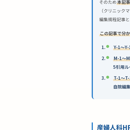
そのため
本記
（クリニックマ
編集規程記事と
この記事で分か
Y-1〜Y
M-1〜
5引用ル
T-1〜
自院編集
産婦人科H